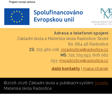
Adresa a telefonní spojení
Základní škola a Mateřská škola Radostice, Školní
80, 664 46 Radostice
ZŠ
: 725 960 108,
zsradostice@radostice.cz
MŠ
: 725 729 593, 606 062
293,
msradostice@radostice.cz
další kontakty
|
mapa stránek
©2018-2026 Základní škola a
publikační systém:
Synetix
Mateřská škola Radostice