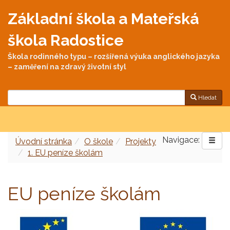
Základní škola a Mateřská
škola Radostice
Škola rodinného typu – rozšířená výuka anglického jazyka
– zaměření na zdravý životní styl
Hledat
Navigace:
Úvodní stránka
O škole
Projekty
1. EU peníze školám
EU peníze školám