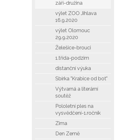
září-družina
výlet ZOO Jihlava
16.9.2020
výlet Olomouc
29.9.2020
Želešice-brouci
1.třída-podzim
distanční výuka
Sbírka "Krabice od bot"
Výtvarná a literární
soutěž
Pololetní ples na
vysvědčení-1.ročník
Zima
Den Země