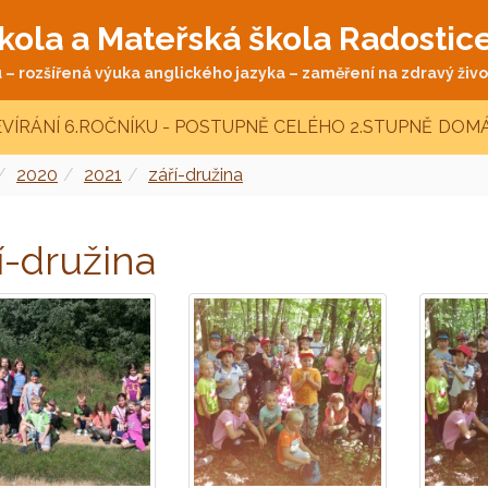
kola a Mateřská škola Radostic
– rozšířená výuka anglického jazyka – zaměření na zdravý život
VÍRÁNÍ 6.ROČNÍKU - POSTUPNĚ CELÉHO 2.STUPNĚ
DOMÁ
2020
2021
září-družina
í-družina