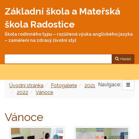
Základní škola a Mateřská
škola Radostice
Škola rodinného typu – rozšířená výuka anglického jazyka
– zaměření na zdravý životní styl
Hledat
Navigace:
Úvodní stránka
Fotogalerie
2021
2022
Vánoce
Vánoce