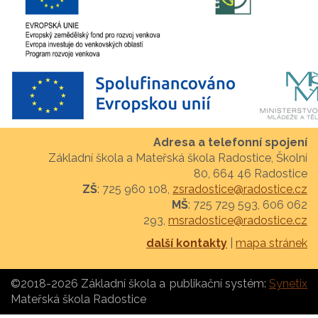
Adresa a telefonní spojení
Základní škola a Mateřská škola Radostice, Školní
80, 664 46 Radostice
ZŠ
: 725 960 108,
zsradostice@radostice.cz
MŠ
: 725 729 593, 606 062
293,
msradostice@radostice.cz
další kontakty
|
mapa stránek
©2018-2026 Základní škola a
publikační systém:
Synetix
Mateřská škola Radostice