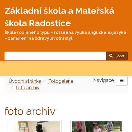
Základní škola a Mateřská
škola Radostice
Škola rodinného typu – rozšířená výuka anglického jazyka
– zaměření na zdravý životní styl
Hledat
Navigace:
Úvodní stránka
Fotogalerie
foto archiv
foto archiv