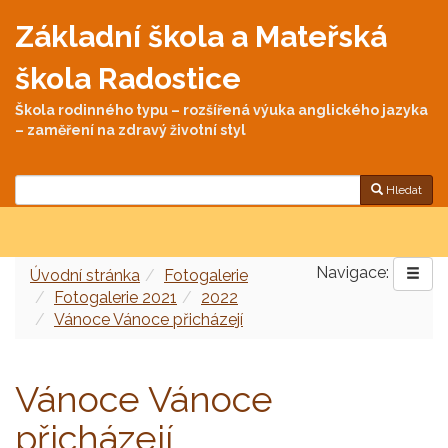
Základní škola a Mateřská
škola Radostice
Škola rodinného typu – rozšířená výuka anglického jazyka
– zaměření na zdravý životní styl
Hledat
Navigace:
Úvodní stránka
Fotogalerie
Fotogalerie 2021
2022
Vánoce Vánoce přicházejí
Vánoce Vánoce
přicházejí