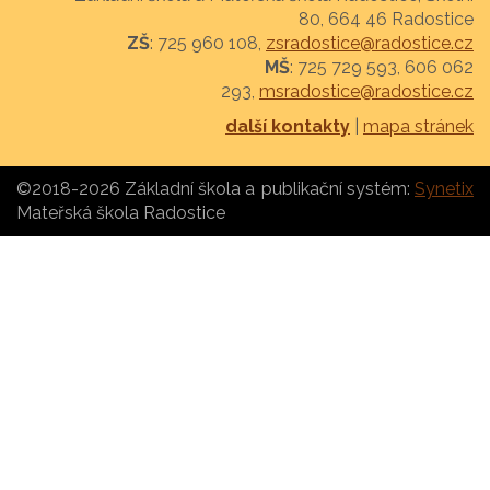
80, 664 46 Radostice
ZŠ
: 725 960 108,
zsradostice@radostice.cz
MŠ
: 725 729 593, 606 062
293,
msradostice@radostice.cz
další kontakty
|
mapa stránek
©2018-2026 Základní škola a
publikační systém:
Synetix
Mateřská škola Radostice