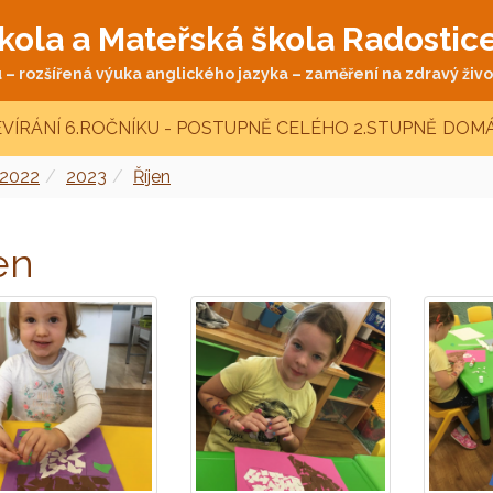
kola a Mateřská škola Radostic
– rozšířená výuka anglického jazyka – zaměření na zdravý život
VÍRÁNÍ 6.ROČNÍKU - POSTUPNĚ CELÉHO 2.STUPNĚ
DOMÁ
 2022
2023
Říjen
en