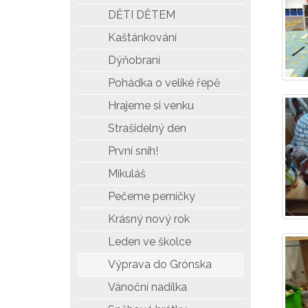
DĚTI DĚTEM
Kaštánkování
Dýňobraní
Pohádka o veliké řepě
Hrajeme si venku
Strašidelný den
První sníh!
Mikuláš
Pečeme perníčky
Krásný nový rok
Leden ve školce
Výprava do Grónska
Vánoční nadílka