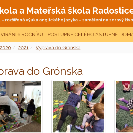
kola a Mateřská škola Radostic
– rozšířená výuka anglického jazyka – zaměření na zdravý život
VÍRÁNÍ 6.ROČNÍKU - POSTUPNĚ CELÉHO 2.STUPNĚ
DOMÁ
 2020
2021
Výprava do Grónska
prava do Grónska