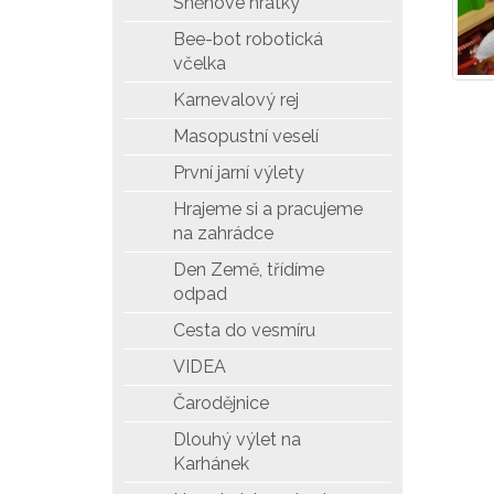
Sněhové hrátky
Bee-bot robotická
včelka
Karnevalový rej
Masopustní veselí
První jarní výlety
Hrajeme si a pracujeme
na zahrádce
Den Země, třídíme
odpad
Cesta do vesmíru
VIDEA
Čarodějnice
Dlouhý výlet na
Karhánek