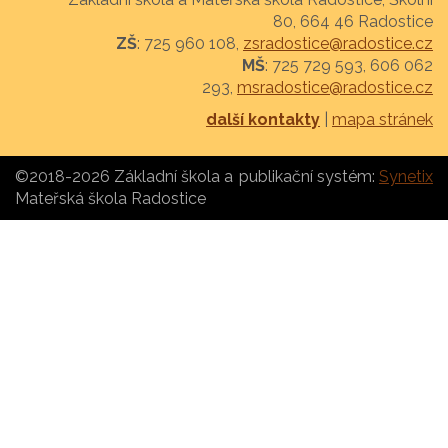
80, 664 46 Radostice
ZŠ
: 725 960 108,
zsradostice@radostice.cz
MŠ
: 725 729 593, 606 062
293,
msradostice@radostice.cz
další kontakty
|
mapa stránek
©2018-2026 Základní škola a
publikační systém:
Synetix
Mateřská škola Radostice