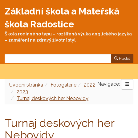
Základní škola a Mateřská
škola Radostice
Škola rodinného typu – rozšířená výuka anglického jazyka
– zaměření na zdravý životní styl
Hledat
Navigace:
Úvodní stránka
Fotogalerie
2022
2023
Turnaj deskových her Nebovidy
Turnaj deskových her
Nebovidy