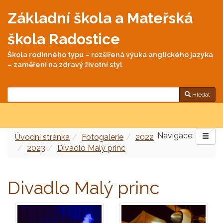
Základní škola a Mateřská
škola Radostice
Škola rodinného typu – rozšířená výuka anglického jazyka
– zaměření na zdravý životní styl
Hledat
Navigace:
Úvodní stránka
Fotogalerie
2022
2023
Divadlo Malý princ
Divadlo Malý princ