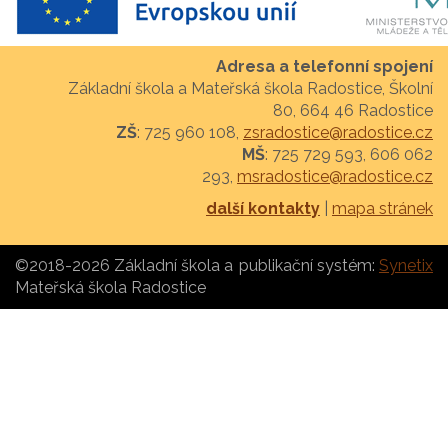
Adresa a telefonní spojení
Základní škola a Mateřská škola Radostice, Školní
80, 664 46 Radostice
ZŠ
: 725 960 108,
zsradostice@radostice.cz
MŠ
: 725 729 593, 606 062
293,
msradostice@radostice.cz
další kontakty
|
mapa stránek
©2018-2026 Základní škola a
publikační systém:
Synetix
Mateřská škola Radostice