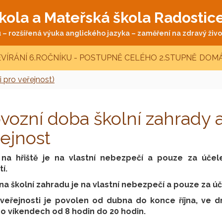
kola a Mateřská škola Radostic
– rozšířená výuka anglického jazyka – zaměření na zdravý život
VÍRÁNÍ 6.ROČNÍKU - POSTUPNĚ CELÉHO 2.STUPNĚ
DOMÁ
i pro veřejnost)
vozní doba školní zahrady a
ejnost
 na hřiště je na vlastní nebezpečí a pouze za úče
í.
na školní zahradu je na vlastní nebezpečí a pouze za ú
veřejnosti je povolen od dubna do konce října, ve 
 o víkendech od 8 hodin do 20 hodin.