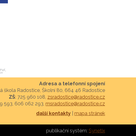
Adresa a telefonní spojení
á škola Radostice, Školní 80, 664 46 Radostice
ZŠ
: 725 960 108,
zsradostice@radostice.cz
29 593, 606 062 293,
msradostice@radostice.cz
další kontakty
|
mapa stránek
publikační systém:
Synetix