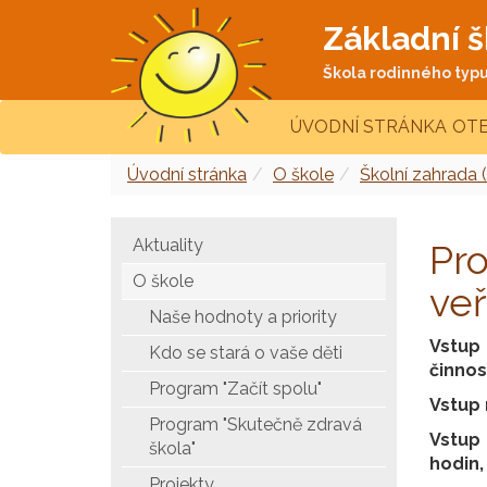
Základní š
Škola rodinného typu 
ÚVODNÍ STRÁNKA
OTE
Úvodní stránka
O škole
Školní zahrada (
Aktuality
Pro
O škole
veř
Naše hodnoty a priority
Vstup
Kdo se stará o vaše děti
činnost
Program "Začít spolu"
Vstup 
Program "Skutečně zdravá
Vstup 
škola"
hodin,
Projekty