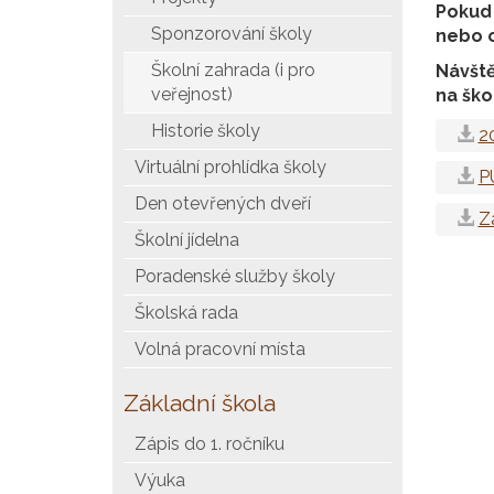
Pokud 
Sponzorování školy
nebo 
Školní zahrada (i pro
Návště
veřejnost)
na ško
Historie školy
2
Virtuální prohlídka školy
P
Den otevřených dveří
Z
Školní jídelna
Poradenské služby školy
Školská rada
Volná pracovní místa
Základní škola
Zápis do 1. ročníku
Výuka