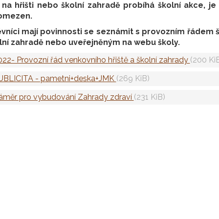
na hřišti nebo školní zahradě probíhá školní akce, j
omezen.
vníci mají povinnosti se seznámit s provozním řádem š
lní zahradě nebo uveřejněným na webu školy.
022- Provozní řád venkovního hřiště a školní zahrady
(200 Ki
UBLICITA - pametni+deska+JMK
(269 KiB)
áměr pro vybudování Zahrady zdraví
(231 KiB)