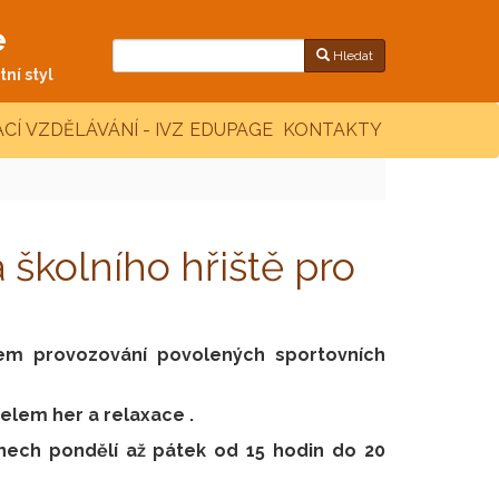
e
Hledat
ní styl
CÍ VZDĚLÁVÁNÍ - IVZ
EDUPAGE
KONTAKTY
 školního hřiště pro
lem provozování povolených sportovních
čelem her a relaxace .
dnech pondělí až pátek od 15 hodin do 20