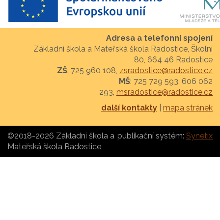
Adresa a telefonní spojení
Základní škola a Mateřská škola Radostice, Školní
80, 664 46 Radostice
ZŠ
: 725 960 108,
zsradostice@radostice.cz
MŠ
: 725 729 593, 606 062
293,
msradostice@radostice.cz
další kontakty
|
mapa stránek
©2018-2026 Základní škola a
publikační systém:
Synetix
Mateřská škola Radostice