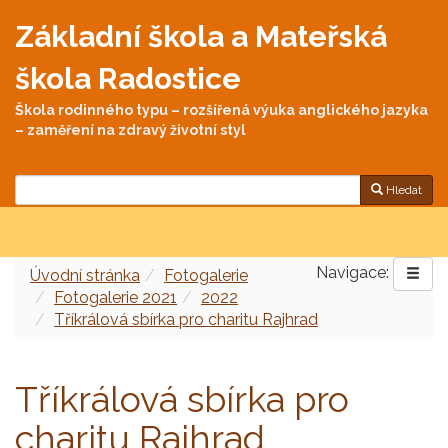
Základní škola a Mateřská
škola Radostice
Škola rodinného typu – rozšířená výuka anglického jazyka
– zaměření na zdravý životní styl
Hledat
Navigace:
Úvodní stránka
Fotogalerie
Fotogalerie 2021
2022
Tříkrálová sbírka pro charitu Rajhrad
Tříkrálová sbírka pro
charitu Rajhrad