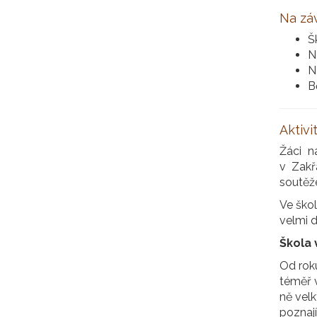
Na záv
Šk
N
N
B
Aktivi
Žáci n
v Zakř
soutěž
Ve škol
velmi 
Škola 
Od roku
téměř v
ně velk
poznají