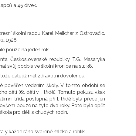
apců a 45 dívek.
esní školní radou Karel Melichar z Ostrovačic.
ku 1928.
le pouze na jeden rok.
nta Československé republiky T.G. Masaryka
 svůj podpis ve školní kronice na str. 38.
otože dále již měl zdravotní dovolenou.
aké pověřen vedením školy. V tomto období se
noho dětí (61 dětí v I. třídě). Tomuto pokusu však
imní třída postupná při I. třídě byla přece jen
y, ovšem pouze na tyto dva roky. Poté byla opět
škola pro děti s chudých rodin.
taly každé ráno svařené mléko a rohlík.