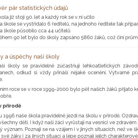
ěr pár statistických údajů
ola již stojí 90. let a každý rok se v ní učilo
a škole se vystřídalo 6 ředitelů, na jednoho ředitele tak přip
a škole působilo cca 44 učitelů
ěhem 90 let bylo do školy zapsáno 5860 žáků, což činí průmě
ty a úspěchy naší školy
aší školy se pravidelně zúčastňují lehkoatletických závo
anech, odkud si vždy přináší nějaké ocenění. Výtvarné p
e.
ním roce se v roce 1999-2000 bylo pět našich žáků přijato k
dobře.
v přírodě
 1996 naše škola pravidelně jezdí na školu v přírodě. Ozdrav
šechny děti. I když naši žáci vyrůstají na vesnici ve zdravé
ý význam. Poznají se na vzájem i v jiných situacích, než ve šk
 své žáky i za jiných situací a lépe poznají jejich charakterové 