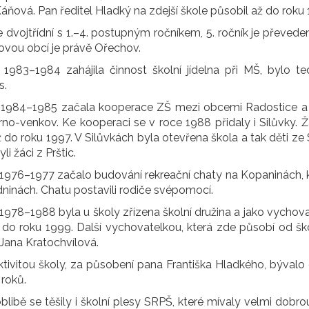
áňová. Pan ředitel Hladký na zdejší škole působil až do roku 199
e dvojtřídní s 1.–4. postupným ročníkem, 5. ročník je převede
ovou obcí je právě Ořechov.
 1983–1984 zahájila činnost školní jídelna při MŠ, bylo ted
s.
 1984–1985 začala kooperace ZŠ mezi obcemi Radostice a P
o-venkov. Ke kooperaci se v roce 1988 přidaly i Silůvky. Žác
ž do roku 1997. V Silůvkách byla otevřena škola a tak děti ze 
li žáci z Prštic.
 1976–1977 začalo budování rekreační chaty na Kopaninách, k
ninách. Chatu postavili rodiče svépomocí.
1978–1988 byla u školy zřízena školní družina a jako vychov
 do roku 1999. Další vychovatelkou, která zde působí od š
Jana Kratochvílová.
ktivitou školy, za působení pana Františka Hladkého, bývalo d
 roků.
blibě se těšily i školní plesy SRPŠ, které mívaly velmi dobro