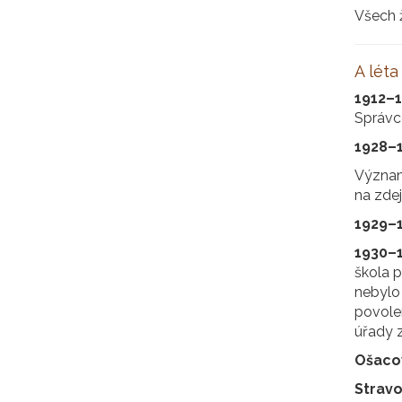
Všech ž
A léta
1912–
Správce
1928–
Význam
na zdej
1929–
1930–
škola p
nebylo 
povolen
úřady z
Ošaco
Strav