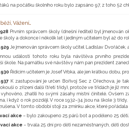
áků na počátku školního roku bylo zapsáno 97, z toho 52 chl
 běží, Vážení…
1928
Prvním správcem školy (dnešní ředitel) byl jmenován okr
 školy a dokonce i několik let i jediným učitelem byl až do ro
1929
Je jmenován správcem školy učitel Ladislav Dvořáček, a
nou událostí tohoto roku byla návštěva prvního prezide
ší škole. Na památku své návštěvy nám pan prezident zanechal
1930
Řídícím učitelem je Josef Vrbka, ale jen krátkou dobu, pr
1937
K zastupování je určen Bořivoj Sec z Ořechova, je t
okouší o zřízení další (třetí třídy), protože ve třídách je již m
vyhověno, zhatili ho svými zásahy místní činitelé. Ovšem zat
a, i když o rok později. V roce 1932–34 jsou na škole 3 tříd
rušena. V tomto období stojí za zmínku akce, které pořádala 
vací akce
– bylo zakoupeno 25 párů bot a poděleno 25 dětí.
ovací akce
– trvala 25 dní pro děti nezaměstnaných, děti dos