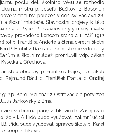
jícímu počtu dětí školního věku se rozhodlo
nickému mistru p. Josefu Bučkovi z Bosonoh
udově v obci byl položen v den sv. Václava 28.
ů a školní mládeže. Slavnostní projevy k této
ák oba z Prštic. Po slavnosti byly menší i větší
 stavby prováděno koncem srpna a 1. září 1912
kol p. Františka Anderle a člena okresní školní
an P. Hlobil z Rajhradu za asistence vdp. rady
bčanům a školní mládeži promluvili vdp. děkan
šek Kyselka z Ořechova.
rostou obce byl p. František Hájek, I. p. Jakub
p. Rajmund Bártl, p. František Franta, p. Ondřej
 1912 p. Karel Melichar z Ostrovačic a potvrzen
Julius Jankovský z Brna.
božími v chrámu páně v Tikovicích. Zahajovací
, že v I. A třídě bude vyučovati zatimní učitel
k. I.B. třídu bude vyučovati správce školy p. Karel
e, koop. z Tikovic.