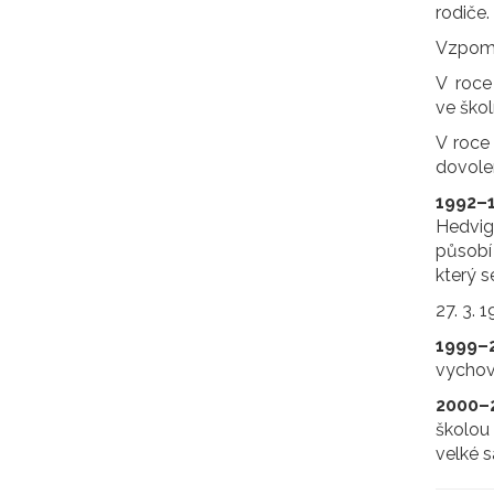
rodiče.
Vzpomín
V roce
ve škol
V roce
dovole
1992–
Hedvig
působí 
který s
27. 3. 
1999–
vychova
2000–
školou 
velké s