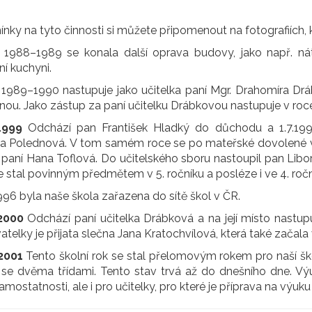
ky na tyto činnosti si můžete připomenout na fotografiích, k
 1988–1989 se konala další oprava budovy, jako např. nát
ní kuchyni.
 1989–1990 nastupuje jako učitelka paní Mgr. Drahomíra D
nou. Jako zástup za paní učitelku Drábkovou nastupuje v roc
1999
Odchází pan František Hladký do důchodu a 1.7.199
a Polednová. V tom samém roce se po mateřské dovolené vra
paní Hana Toflová. Do učitelského sboru nastoupil pan Libor
e stal povinným předmětem v 5. ročníku a posléze i ve 4. ročn
1996 byla naše škola zařazena do sítě škol v ČR.
2000
Odchází paní učitelka Drábková a na její místo nastup
telky je přijata slečna Jana Kratochvílová, která také začal
2001
Tento školní rok se stal přelomovým rokem pro naší škol
se dvěma třídami. Tento stav trvá až do dnešního dne. Výuk
amostatnosti, ale i pro učitelky, pro které je příprava na výuku 