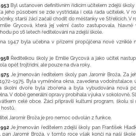
1953
Byl ustanoven definitivním řídícím učitelem zdejší školy
a jeho působení se zde vystřídala i celá řada učitelek. V r
ročníky, starší žáci začali chodit do měšťanky ve Střelicích. V
milie Grycová, která jej velmi často zastupovala, hlavn
odu po 16 letech ředitelování na zdejší škole.
bna 1947 byla učebna v přízemí propůjčena nově vzniklé ma
1958
Ředitelkou školy je Emilie Grycová a jako učitel nast
ola opět trojtřídní, ale pouze na dva roky.
1975
Je jmenován ředitelem školy pan Jaromír Broža. Za je
 1972–1975. Byla vyměněna okna, zavedena vodoinstalace, ú
a školní dvoře byla zbořena a byla vybudována nová polyt
lna. V době generální opravy probíhala výuka v sokolovně. 
vátkem celé obce. Žáci připravili kulturní program, školu 
hostů.
itel Jaromír Broža je pro nemoc odvolán z funkce.
1992
Je jmenován ředitelem zdejší školy pan František Hlad
 pan Jaromír Broža, v tomto roce však končí na naší škole 