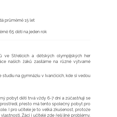
adá průměrně 15 let
rně 65 dětí na jeden rok
dů ve Střelicích a dětských olympijských her
ráce našich žáků zasíláme na různé výtvarné
e studiu na gymnáziu v Ivančicích, kde si vedou
ný pobyt dětí trvá vždy 6-7 dní a zúčastňují se
m prostředí, přesto má tento společný pobyt pro
ole. I pro učitele je to velká zkušenost, protože
vlastnosti. Žáci i učitelé zde řeší jiné problémy,