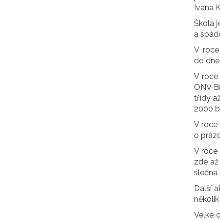
Ivana K
Škola j
a spád
V roce
do dne
V roce
ONV Brn
třídy a
2000 by
V roce
o prázd
V roce 
zde až
slečna 
Další a
několik
Velké o