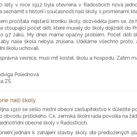
0 lety v roce 1912 byla otevřena v Radosticích nová jedn
seznámit s historií i současností naší školy, s proměnami, kte
em pročítala nejstarší kroniku školy, dozvěděla jsem se, že 
le stoupající počet dětí, které musely do školy dojíždět do Pr
o 97 žáků. My dnes máme opačný problém. Počet dětí šk
 aby naše škola nebyla zrušena. Uděláme všechno proto, 
dní školu uchovali.
správná vesnice, musí mít kostel, školu a hospodu. Zatím 
edviga Polednová
ka ZŠ
orie naší školy
října 1910 se sešlo místní obecní zastupitelstvo k důležité 
o obvodu prštického. C.k. zemská školní rada povolila na žá
 jednotřídní obecné školy v Radosticích.
onelní jednání k zahájení stavby školy dle předložených 