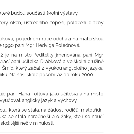
teré budou součástí školní výstavy.
ěry oken, ústředního topení, položení dlažby
rábková, po jednom roce odchází na mateřskou
e 1990 paní Mgr. Hedviga Polednová.
2 je na místo ředitelky jmenována paní Mgr.
cí paní učitelka Drábková a ve školní družině
 Šmíd, který začal z výukou anglického jazyka,
íku. Na naší škole působil až do roku 2000.
uje paní Hana Toflová jako učitelka a na místo
a vyučovat anglický jazyk a výchovy.
u, která se stala, na žádost rodičů, malotřídní
a se stala náročnější pro žáky, kteří se naučí
složitější než v minulosti.