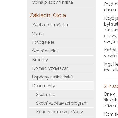
Volná pracovní místa
Před 9
chceme 
Základní škola
Když js
byl stá
Zápis do 1. ročníku
zapsán
Výuka
obavy,
dvojtří
Fotogalerie
Každá 
Školní družina
vesnicí.
Kroužky
Mgr. H
Domácí vzdělávání
ředitel
Úspěchy našich žáků
Dokumenty
Z hist
Dne 9. 
Školní řád
školníh
Školní vzdělávací program
zřízení
Koncepce rozvoje školy
Komisi