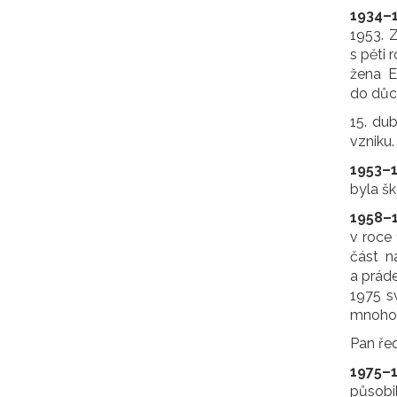
1934–
1953. Z
s pěti 
žena E
do důch
15. du
vzniku.
1953–
byla šk
1958–
v roce
část n
a práde
1975 s
mnoho 
Pan řed
1975–
působil