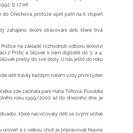
2, tj. 17 let.
n do Ořechova, protože opět patří na II. stupeň
y zahájeno školní stravování dětí, které trvá
rštice na základě rozhodnutí odboru školství
i z Prštic a Silůvek k nám dojížděli do 3. a 4.
Silůvek přešly do své školy. U nás ještě do roku
de děti trávily každým rokem vždy první týden
atelka zde začínala paní Hana Toflová. Působila
kolního roku 1999/2000 až do dnešního dne, je
ivadlo, které nacvičovaly děti se svými učiteli
u úroveň a s velkou chutí je připravovali hlavně