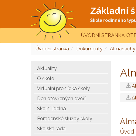
Základní š
Škola rodinného typu 
ÚVODNÍ STRÁNKA
OTE
Úvodní stránka
Dokumenty
Almanachy
Aktuality
Al
O škole
A
Virtuální prohlídka školy
A
Den otevřených dveří
Školní jídelna
Poradenské služby školy
Alma
Školská rada
Úvod