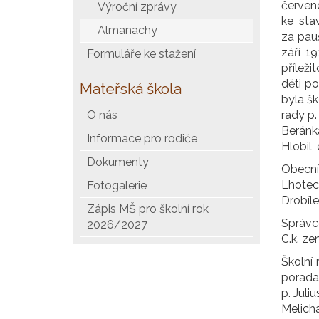
červen
Výroční zprávy
ke sta
Almanachy
za pauš
září 1
Formuláře ke stažení
příleži
děti p
Mateřská škola
byla šk
O nás
rady p.
Beránk
Informace pro rodiče
Hlobil,
Dokumenty
Obecní 
Lhoteck
Fotogalerie
Drobíle
Zápis MŠ pro školní rok
Správce
2026/2027
C.k. ze
Školní
porada 
p. Juli
Melicha