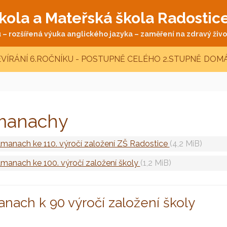
kola a Mateřská škola Radostic
– rozšířená výuka anglického jazyka – zaměření na zdravý život
VÍRÁNÍ 6.ROČNÍKU - POSTUPNĚ CELÉHO 2.STUPNĚ
DOMÁ
manachy
lmanach ke 110. výročí založení ZŠ Radostice
(4,2 MiB)
lmanach ke 100. výročí založení školy
(1,2 MiB)
nach k 90 výročí založení školy