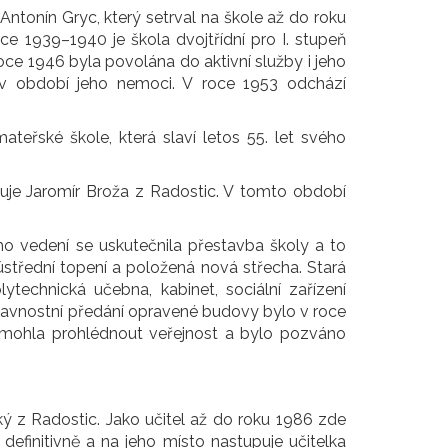
 Antonín Gryc, který setrval na škole až do roku
oce 1939–1940 je škola dvojtřídní pro I. stupeň
 roce 1946 byla povolána do aktivní služby i jeho
ě v období jeho nemoci. V roce 1953 odchází
teřské škole, která slaví letos 55. let svého
upuje Jaromír Broža z Radostic. V tomto období
ho vedení se uskutečnila přestavba školy a to
střední topení a položená nová střecha. Stará
echnická učebna, kabinet, sociální zařízení
Slavnostní předání opravené budovy bylo v roce
si mohla prohlédnout veřejnost a bylo pozváno
ký z Radostic. Jako učitel až do roku 1986 zde
definitivně a na jeho místo nastupuje učitelka