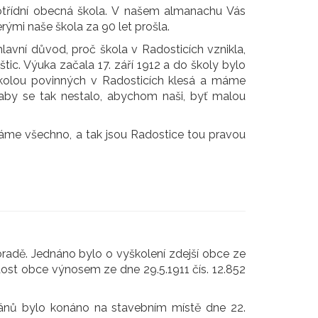
otřídní obecná škola. V našem almanachu Vás
rými naše škola za 90 let prošla.
hlavní důvod, proč škola v Radosticích vznikla,
štic. Výuka začala 17. září 1912 a do školy bylo
olou povinných v Radosticích klesá a máme
aby se tak nestalo, abychom naši, byť malou
máme všechno, a tak jsou Radostice tou pravou
poradě. Jednáno bylo o vyškolení zdejší obce ze
dost obce výnosem ze dne 29.5.1911 čís. 12.852
plánů bylo konáno na stavebním místě dne 22.