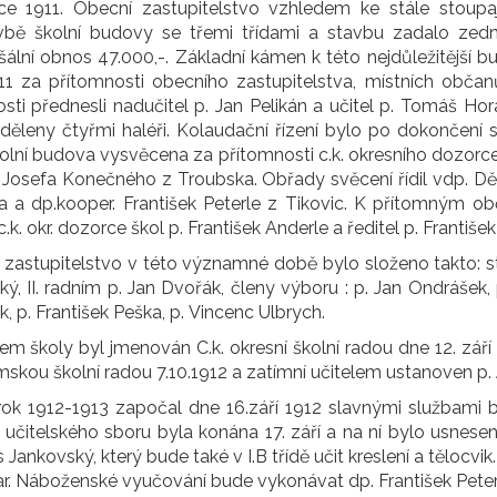
ce 1911. Obecní zastupitelstvo vzhledem ke stále stoupa
vbě školní budovy se třemi třídami a stavbu zadalo zed
ální obnos 47.000,-. Základní kámen k této nejdůležitější b
911 za přítomnosti obecního zastupitelstva, místních občan
tosti přednesli nadučitel p. Jan Pelikán a učitel p. Tomáš Hor
oděleny čtyřmi haléři. Kolaudační řízení bylo po dokončení
olní budova vysvěcena za přítomnosti c.k. okresního dozorce š
 Josefa Konečného z Troubska. Obřady svěcení řídil vdp. Děk
a a dp.kooper. František Peterle z Tikovic. K přítomným o
 c.k. okr. dozorce škol p. František Anderle a ředitel p. Franti
zastupitelstvo v této významné době bylo složeno takto: sta
ý, II. radním p. Jan Dvořák, členy výboru : p. Jan Ondrášek, 
k, p. František Peška, p. Vincenc Ulbrych.
m školy byl jmenován C.k. okresní školní radou dne 12. září
mskou školní radou 7.10.1912 a zatímní učitelem ustanoven p. 
 rok 1912-1913 započal dne 16.září 1912 slavnými službami 
učitelského sboru byla konána 17. září a na ní bylo usneseno
us Jankovský, který bude také v I.B třídě učit kreslení a tělocvi
r. Náboženské vyučování bude vykonávat dp. František Peterl