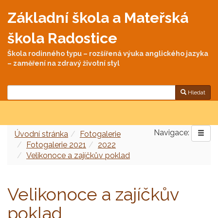
Základní škola a Mateřská
škola Radostice
Škola rodinného typu – rozšířená výuka anglického jazyka
– zaměření na zdravý životní styl
Hledat
Navigace:
Úvodní stránka
Fotogalerie
Fotogalerie 2021
2022
Velikonoce a zajíčkův poklad
Velikonoce a zajíčkův
poklad