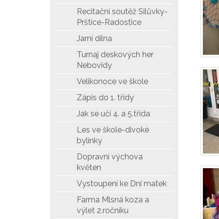
Recitační soutěž Silůvky-
Prštice-Radostice
Jarní dílna
Turnaj deskových her
Nebovidy
Velikonoce ve škole
Zápis do 1. třídy
Jak se učí 4. a 5.třída
Les ve škole-divoké
bylinky
Dopravní výchova
květen
Vystoupení ke Dni matek
Farma Mlsná koza a
výlet 2.ročníku