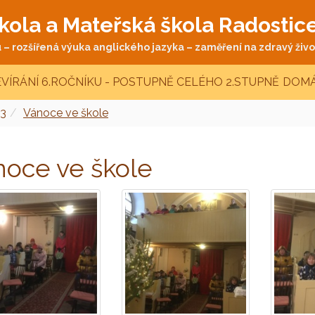
kola a Mateřská škola Radostic
– rozšířená výuka anglického jazyka – zaměření na zdravý život
VÍRÁNÍ 6.ROČNÍKU - POSTUPNĚ CELÉHO 2.STUPNĚ
DOMÁ
3
Vánoce ve škole
noce ve škole