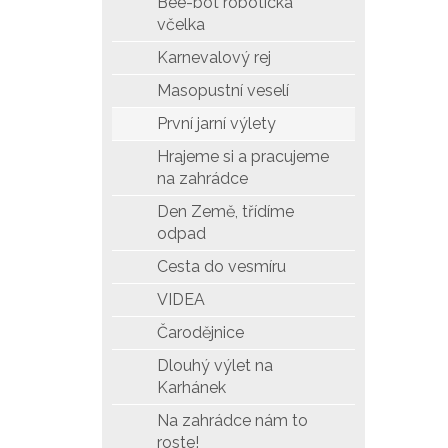
Bee-bot robotická
včelka
Karnevalový rej
Masopustní veselí
První jarní výlety
Hrajeme si a pracujeme
na zahrádce
Den Země, třídíme
odpad
Cesta do vesmíru
VIDEA
Čarodějnice
Dlouhý výlet na
Karhánek
Na zahrádce nám to
roste!