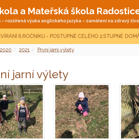
kola a Mateřská škola Radostic
– rozšířená výuka anglického jazyka – zaměření na zdravý život
VÍRÁNÍ 6.ROČNÍKU - POSTUPNĚ CELÉHO 2.STUPNĚ
DOMÁ
 2020
2021
První jarní výlety
ní jarní výlety