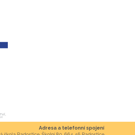
Adresa a telefonní spojení
á škola Radostice, Školní 80, 664 46 Radostice