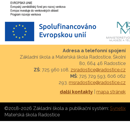
Adresa a telefonní spojení
Základní škola a Mateřská škola Radostice, Školní
80, 664 46 Radostice
ZŠ
: 725 960 108,
zsradostice@radostice.cz
MŠ
: 725 729 593, 606 062
293,
msradostice@radostice.cz
další kontakty
|
mapa stránek
©2018-2026 Základní škola a
publikační systém:
Synetix
Mateřská škola Radostice