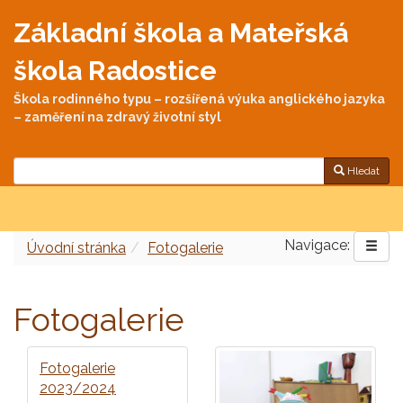
Základní škola a Mateřská
škola Radostice
Škola rodinného typu – rozšířená výuka anglického jazyka
– zaměření na zdravý životní styl
Hledat
Navigace:
Úvodní stránka
Fotogalerie
Fotogalerie
Fotogalerie
2023/2024