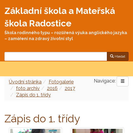
Základní škola a Mateřská
škola Radostice
Škola rodinného typu – rozšířená výuka anglického jazyka
– zaměření na zdravý životní styl
Hledat
Navigace:
Úvodní stránka
Fotogalerie
foto archiv
2016
2017
Zápis do 1. třídy
Zápis do 1. třídy