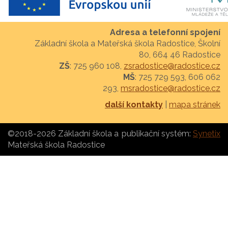
Adresa a telefonní spojení
Základní škola a Mateřská škola Radostice, Školní
80, 664 46 Radostice
ZŠ
: 725 960 108,
zsradostice@radostice.cz
MŠ
: 725 729 593, 606 062
293,
msradostice@radostice.cz
další kontakty
|
mapa stránek
©2018-2026 Základní škola a
publikační systém:
Synetix
Mateřská škola Radostice