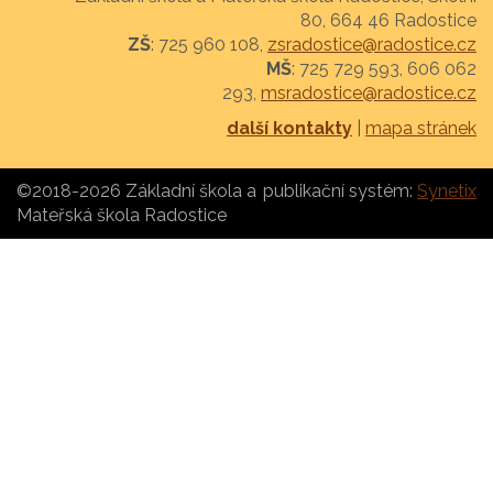
80, 664 46 Radostice
ZŠ
: 725 960 108,
zsradostice@radostice.cz
MŠ
: 725 729 593, 606 062
293,
msradostice@radostice.cz
další kontakty
|
mapa stránek
©2018-2026 Základní škola a
publikační systém:
Synetix
Mateřská škola Radostice