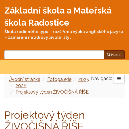
Základní škola a Mateřská
škola Radostice
Škola rodinného typu – rozšířená výuka anglického jazyka
– zaměření na zdravý životní styl
Hledat
Navigace:
Úvodní stránka
Fotogalerie
2025
2026
Projektový týden ŽIVOČIŠNÁ ŘÍŠE
Projektový týden
ŽIVOČIŠNÁ ŘÍŠE