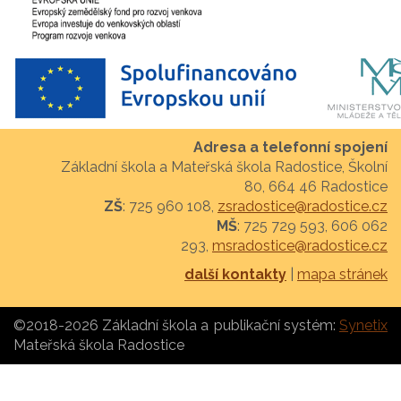
Adresa a telefonní spojení
Základní škola a Mateřská škola Radostice, Školní
80, 664 46 Radostice
ZŠ
: 725 960 108,
zsradostice@radostice.cz
MŠ
: 725 729 593, 606 062
293,
msradostice@radostice.cz
další kontakty
|
mapa stránek
©2018-2026 Základní škola a
publikační systém:
Synetix
Mateřská škola Radostice