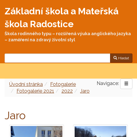
Základní škola a Mateřská
škola Radostice
Škola rodinného typu – rozšířená výuka anglického jazyka
– zaměření na zdravý životní styl
Hledat
Navigace:
Úvodní stránka
Fotogalerie
Fotogalerie 2021
2022
Jaro
Jaro