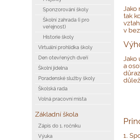
Jako 
Sponzorování školy
tak k
Školní zahrada (i pro
vztah
veřejnost)
v bez
Historie školy
Výho
Virtuální prohlídka školy
Den otevřených dveří
Jako 
a oso
Školní jídelna
důraz
Poradenské služby školy
důlež
Školská rada
Volná pracovní místa
Základní škola
Prin
Zápis do 1. ročníku
1. Sp
Výuka