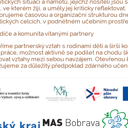
tických situací a námětů, jejichž nositeli jso
, ve kterém žijí, a uměly jej kriticky reflektova
rujeme časovou a organizační strukturou dne.
ických celcích, v podnětném učebním prostřed
diče a komunita vítanými partnery
říme partnerský vztah s rodinami dětí a širší 
práce, možnost aktivně se podílet na chodu ško
ovat vztahy mezi sebou navzájem. Otevřenou k
ujeme za důležitý předpoklad zdárného učení 