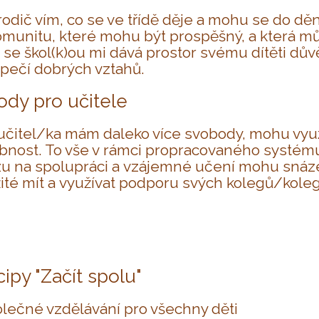
rodič vím, co se ve třídě děje a mohu se do dění
omunitu, které mohu být prospěšný, a která m
 se škol(k)ou mi dává prostor svému dítěti důvě
pečí dobrých vztahů.
dy pro učitele
učitel/ka mám daleko více svobody, mohu využít
bnost. To vše v rámci propracovaného systému,
u na spolupráci a vzájemné učení mohu snáze 
ité mít a využívat podporu svých kolegů/koleg
cipy "Začít spolu"
olečné vzdělávání pro všechny děti