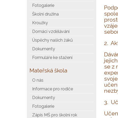
Fotogalerie
Podpo
spole
Školní družina
prost
Kroužky
vzáje
sebou
Domácí vzdělávání
Úspěchy našich žáků
2. Ak
Dokumenty
Dávám
Formuláře ke stažení
jejic
se z 
Mateřská škola
exper
svoje
O nás
učení
Informace pro rodiče
nezby
Dokumenty
3. Uč
Fotogalerie
Učení
Zápis MŠ pro školní rok