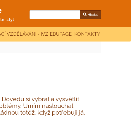
e
Hledat
ní styl
CÍ VZDĚLÁVÁNÍ - IVZ
EDUPAGE
KONTAKTY
 Dovedu si vybrat a vysvětlit
problémy. Umím naslouchat
ádnou totéž, když potřebuji já.