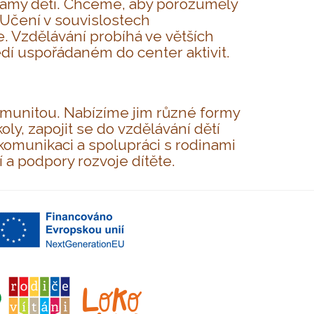
u samy děti. Chceme, aby porozuměly
t. Učení v souvislostech
 Vzdělávání probíhá ve větších
í uspořádaném do center aktivit.
komunitou. Nabízíme jim různé formy
ly, zapojit se do vzdělávání dětí
omunikaci a spolupráci s rodinami
a podpory rozvoje dítěte.