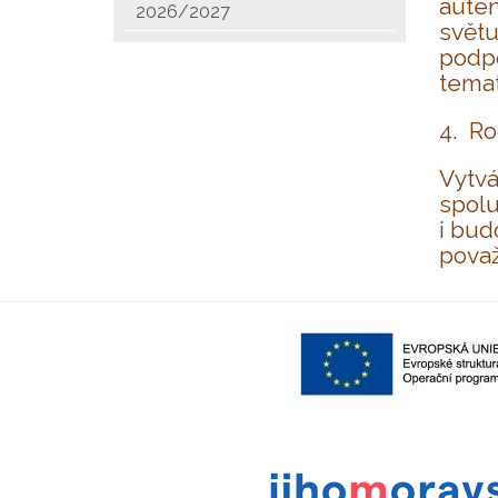
auten
2026/2027
světu
podpo
temat
4. Ro
Vytvá
spolu
i bud
považ