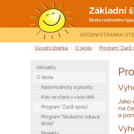
Základní š
Škola rodinného typu 
ÚVODNÍ STRÁNKA
OTE
Úvodní stránka
O škole
Program "Začít 
Aktuality
Pro
O škole
Výho
Naše hodnoty a priority
Kdo se stará o vaše děti
Jako 
Program "Začít spolu"
na če
a pom
Program "Skutečně zdravá
škola"
Výho
Projekty