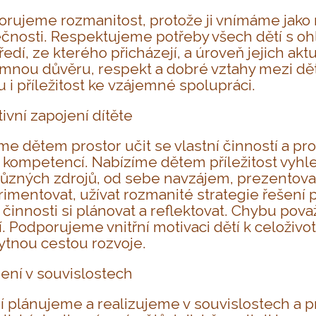
rujeme rozmanitost, protože ji vnímáme jako 
čnosti. Respektujeme potřeby všech dětí s ohl
ředí, ze kterého přicházejí, a úroveň jejich a
mnou důvěru, respekt a dobré vztahy mezi dět
 i příležitost ke vzájemné spolupráci.
tivní zapojení dítěte
e dětem prostor učit se vlastní činností a p
h kompetencí. Nabízíme dětem příležitost vyhl
různých zdrojů, od sebe navzájem, prezentova
imentovat, užívat rozmanité strategie řešení
 činnosti si plánovat a reflektovat. Chybu po
. Podporujeme vnitřní motivaci dětí k celoživot
tnou cestou rozvoje.
ení v souvislostech
 plánujeme a realizujeme v souvislostech a p