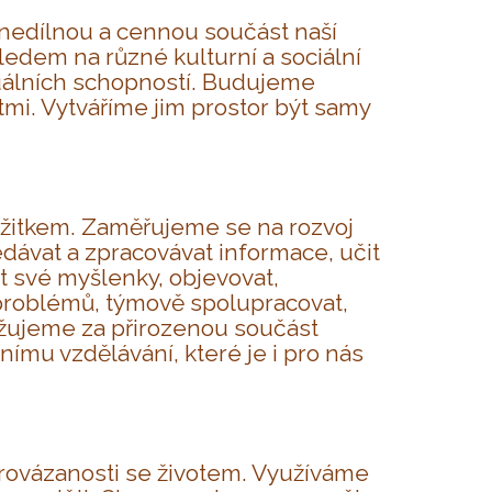
nedílnou a cennou součást naší
edem na různé kulturní a sociální
ktuálních schopností. Budujeme
mi. Vytváříme jim prostor být samy
rožitkem. Zaměřujeme se na rozvoj
edávat a zpracovávat informace, učit
t své myšlenky, objevovat,
 problémů, týmově spolupracovat,
važujeme za přirozenou součást
nímu vzdělávání, které je i pro nás
rovázanosti se životem. Využíváme