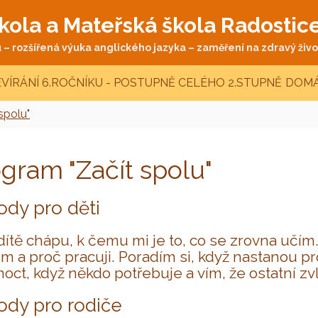
kola a Mateřská škola Radostic
– rozšířená výuka anglického jazyka – zaměření na zdravý život
VÍRÁNÍ 6.ROČNÍKU - POSTUPNĚ CELÉHO 2.STUPNĚ
DOMÁ
spolu"
gram "Začít spolu"
dy pro děti
dítě chápu, k čemu mi je to, co se zrovna učím.
m a proč pracuji. Poradím si, když nastanou 
oct, když někdo potřebuje a vím, že ostatní zvl
dy pro rodiče