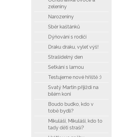
zeleniny
Narozeniny
Sběr kaštánků
Dýňování s rodiči
Draku draku, vyleť výš!
Strašidelný den
Setkání s lamou
Testujeme nové hřiště :)
Svatý Martin přijíždí na
bílém koni
Boudo budko, kdo v
tobě bydlí?
Mikuláši, Mikuláši, kdo to
tady děti straší?