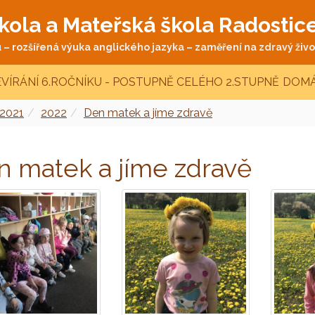
kola a Mateřská škola Radostic
– rozšířená výuka anglického jazyka – zaměření na zdravý život
VÍRÁNÍ 6.ROČNÍKU - POSTUPNĚ CELÉHO 2.STUPNĚ
DOMÁ
 2021
2022
Den matek a jíme zdravě
n matek a jíme zdravě