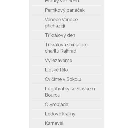
Hrátky ve sněhu
Perníkový panáček
Vánoce Vánoce
přicházejí
Tříkrálový den
Tříkrálová sbírka pro
charitu Rajhrad
Vyřezáváme
Lidské tělo
Cvičíme v Sokolu
Logohrátky se Slávkem
Bourou
Olympiáda
Ledové krajiny
Karneval