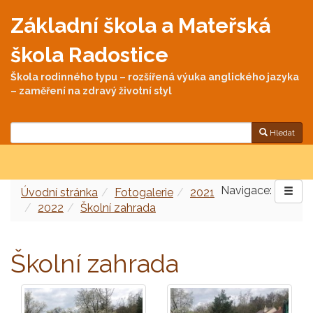
Základní škola a Mateřská
škola Radostice
Škola rodinného typu – rozšířená výuka anglického jazyka
– zaměření na zdravý životní styl
Hledat
Navigace:
Úvodní stránka
Fotogalerie
2021
2022
Školní zahrada
Školní zahrada