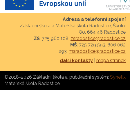
Adresa a telefonní spojení
Základní škola a Mateřská škola Radostice, Školní
80, 664 46 Radostice
ZŠ
: 725 960 108,
zsradostice@radostice.cz
MŠ
: 725 729 593, 606 062
293,
msradostice@radostice.cz
další kontakty
|
mapa stránek
©2018-2026 Základní škola a
publikační systém:
Synetix
Mateřská škola Radostice