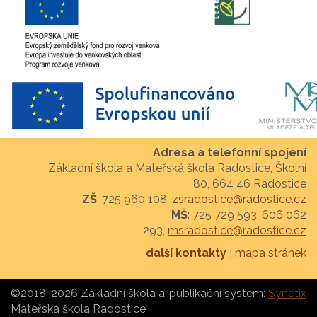
Adresa a telefonní spojení
Základní škola a Mateřská škola Radostice, Školní
80, 664 46 Radostice
ZŠ
: 725 960 108,
zsradostice@radostice.cz
MŠ
: 725 729 593, 606 062
293,
msradostice@radostice.cz
další kontakty
|
mapa stránek
©2018-2026 Základní škola a
publikační systém:
Synetix
Mateřská škola Radostice