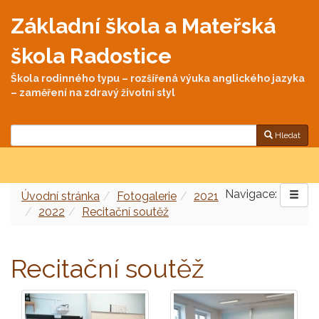
Základní škola a Mateřská
škola Radostice
Škola rodinného typu – rozšířená výuka anglického jazyka
– zaměření na zdravý životní styl
Hledat
Navigace:
Úvodní stránka
Fotogalerie
2021
2022
Recitační soutěž
Recitační soutěž