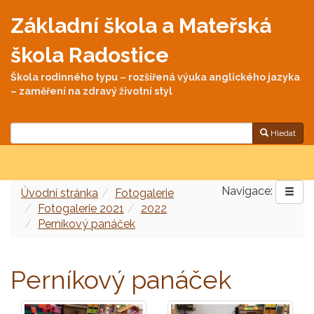
Základní škola a Mateřská
škola Radostice
Škola rodinného typu – rozšířená výuka anglického jazyka
– zaměření na zdravý životní styl
Hledat
Navigace:
Úvodní stránka
Fotogalerie
Fotogalerie 2021
2022
Perníkový panáček
Perníkový panáček