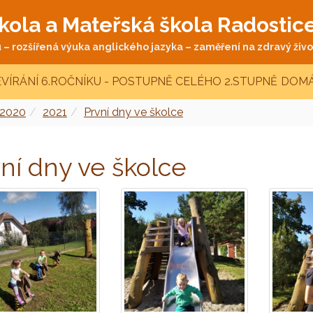
kola a Mateřská škola Radostic
– rozšířená výuka anglického jazyka – zaměření na zdravý život
VÍRÁNÍ 6.ROČNÍKU - POSTUPNĚ CELÉHO 2.STUPNĚ
DOMÁ
 2020
2021
První dny ve školce
ní dny ve školce