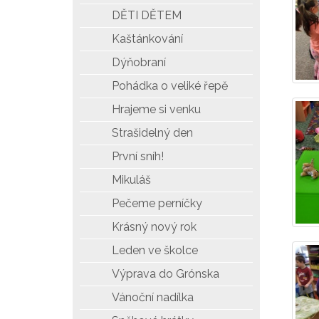
DĚTI DĚTEM
Kaštánkování
Dýňobraní
Pohádka o veliké řepě
Hrajeme si venku
Strašidelný den
První sníh!
Mikuláš
Pečeme perníčky
Krásný nový rok
Leden ve školce
Výprava do Grónska
Vánoční nadílka