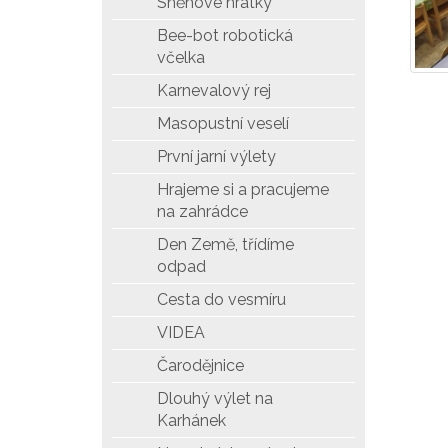
Sněhové hrátky
Bee-bot robotická
včelka
Karnevalový rej
Masopustní veselí
První jarní výlety
Hrajeme si a pracujeme
na zahrádce
Den Země, třídíme
odpad
Cesta do vesmíru
VIDEA
Čarodějnice
Dlouhý výlet na
Karhánek