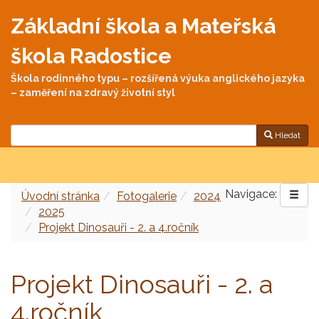
Základní škola a Mateřská
škola Radostice
Škola rodinného typu – rozšířená výuka anglického jazyka
– zaměření na zdravý životní styl
Hledat
Navigace:
Úvodní stránka
Fotogalerie
2024
2025
Projekt Dinosauři - 2. a 4.ročník
Projekt Dinosauři - 2. a
4.ročník