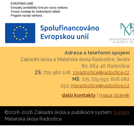
Adresa a telefonní spojení
Základní škola a Mateřská škola Radostice, Školní
80, 664 46 Radostice
ZŠ
: 725 960 108,
zsradostice@radostice.cz
MŠ
: 725 729 593, 606 062
293,
msradostice@radostice.cz
další kontakty
|
mapa stránek
©2018-2026 Základní škola a
publikační systém:
Synetix
Mateřská škola Radostice