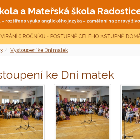
kola a Mateřská škola Radostic
– rozšířená výuka anglického jazyka – zaměření na zdravý život
VÍRÁNÍ 6.ROČNÍKU - POSTUPNĚ CELÉHO 2.STUPNĚ
DOMÁ
3
Vystoupení ke Dni matek
stoupení ke Dni matek