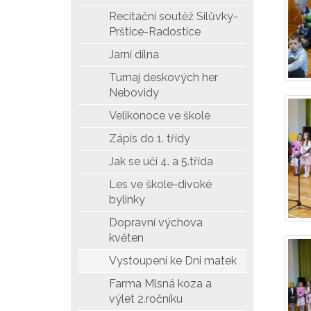
Recitační soutěž Silůvky-
Prštice-Radostice
Jarní dílna
Turnaj deskových her
Nebovidy
Velikonoce ve škole
Zápis do 1. třídy
Jak se učí 4. a 5.třída
Les ve škole-divoké
bylinky
Dopravní výchova
květen
Vystoupení ke Dni matek
Farma Mlsná koza a
výlet 2.ročníku