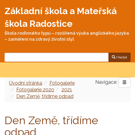
Základní škola a Mateřská
škola Radostice
Škola rodinného typu – rozšířená výuka anglického jazyka
– zaměření na zdravý životní styl
Hledat
Navigace:
Úvodní stránka
Fotogalerie
Fotogalerie 2020
2021
Den Země, třídíme odpad
Den Země, třídíme
odpad