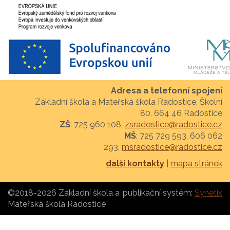
Adresa a telefonní spojení
Základní škola a Mateřská škola Radostice, Školní
80, 664 46 Radostice
ZŠ
: 725 960 108,
zsradostice@radostice.cz
MŠ
: 725 729 593, 606 062
293,
msradostice@radostice.cz
další kontakty
|
mapa stránek
©2018-2026 Základní škola a
publikační systém:
Synetix
Mateřská škola Radostice