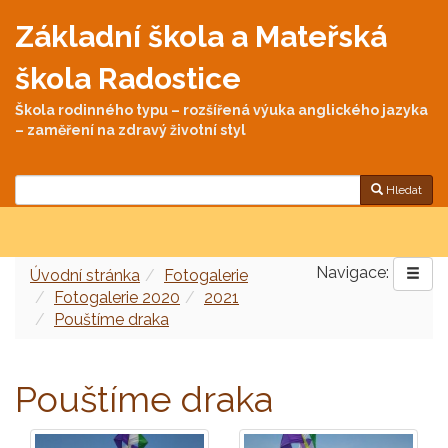
Základní škola a Mateřská
škola Radostice
Škola rodinného typu – rozšířená výuka anglického jazyka
– zaměření na zdravý životní styl
Hledat
Navigace:
Úvodní stránka
Fotogalerie
Fotogalerie 2020
2021
Pouštíme draka
Pouštíme draka