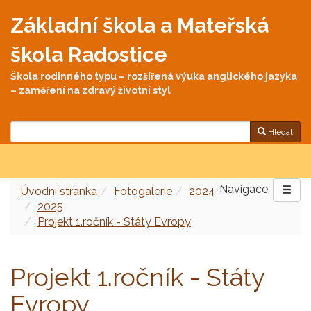
Základní škola a Mateřská
škola Radostice
Škola rodinného typu – rozšířená výuka anglického jazyka
– zaměření na zdravý životní styl
Hledat
Navigace:
Úvodní stránka
Fotogalerie
2024
2025
Projekt 1.ročník - Státy Evropy
Projekt 1.ročník - Státy
Evropy