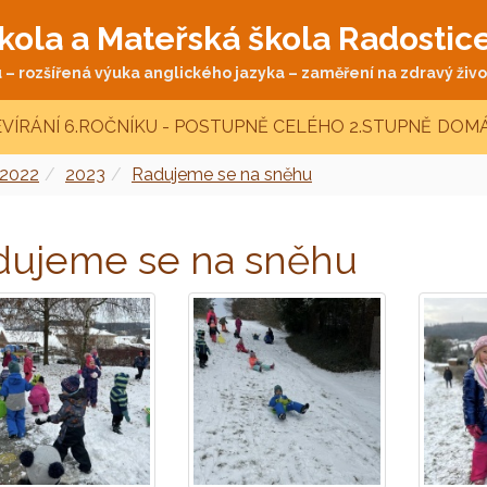
kola a Mateřská škola Radostic
– rozšířená výuka anglického jazyka – zaměření na zdravý život
VÍRÁNÍ 6.ROČNÍKU - POSTUPNĚ CELÉHO 2.STUPNĚ
DOMÁ
 2022
2023
Radujeme se na sněhu
dujeme se na sněhu