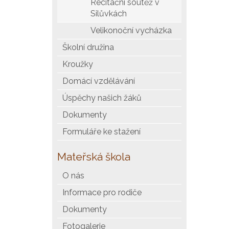
Recitační soutěž v
Silůvkách
Velikonoční vycházka
Školní družina
Kroužky
Domácí vzdělávání
Úspěchy našich žáků
Dokumenty
Formuláře ke stažení
Mateřská škola
O nás
Informace pro rodiče
Dokumenty
Fotogalerie