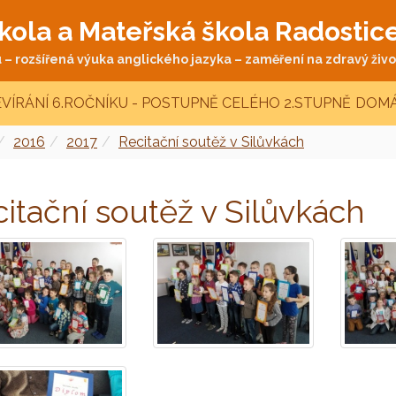
kola a Mateřská škola Radostic
– rozšířená výuka anglického jazyka – zaměření na zdravý život
VÍRÁNÍ 6.ROČNÍKU - POSTUPNĚ CELÉHO 2.STUPNĚ
DOMÁ
2016
2017
Recitační soutěž v Silůvkách
itační soutěž v Silůvkách