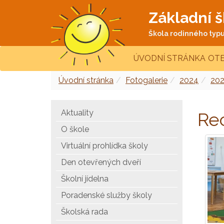
Základní š
Škola rodinného typu 
ÚVODNÍ STRÁNKA
OTE
Úvodní stránka
Fotogalerie
2024
20
Aktuality
Rec
O škole
Virtuální prohlídka školy
Den otevřených dveří
Školní jídelna
Poradenské služby školy
Školská rada