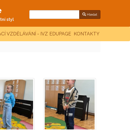
e
Hledat
ní styl
CÍ VZDĚLÁVÁNÍ - IVZ
EDUPAGE
KONTAKTY