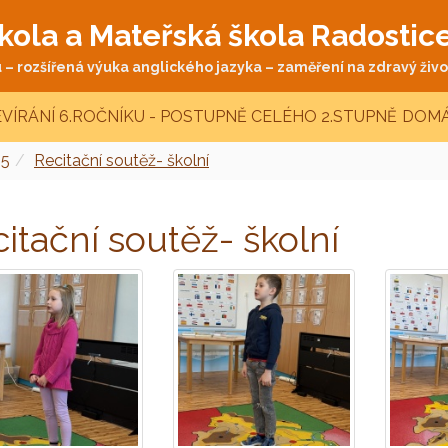
kola a Mateřská škola Radostic
– rozšířená výuka anglického jazyka – zaměření na zdravý život
VÍRÁNÍ 6.ROČNÍKU - POSTUPNĚ CELÉHO 2.STUPNĚ
DOMÁ
25
Recitační soutěž- školní
itační soutěž- školní