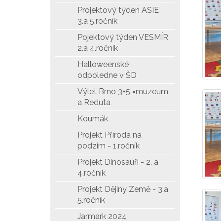
Projektový týden ASIE
3.a 5.ročník
Pojektový týden VESMÍR
2.a 4.ročník
Halloweenské
odpoledne v ŠD
Výlet Brno 3+5 =muzeum
a Reduta
Koumák
Projekt Příroda na
podzim - 1.ročník
Projekt Dinosauři - 2. a
4.ročník
Projekt Dějiny Země - 3.a
5.ročník
Jarmark 2024