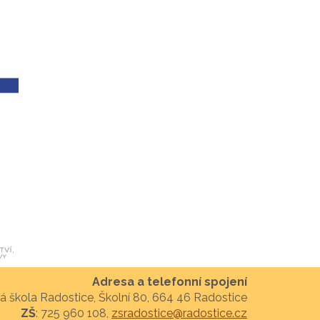
Adresa a telefonní spojení
á škola Radostice, Školní 80, 664 46 Radostice
ZŠ
: 725 960 108,
zsradostice@radostice.cz