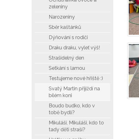
zeleniny
Narozeniny
Sběr kaštánků
Dýňování s rodiči
Draku draku, vyleť výš!
Strašidelný den
Setkání s lamou
Testujeme nové hřiště :)
Svatý Martin přijíždí na
bílém koni
Boudo budko, kdo v
tobě bydlí?
Mikuláši, Mikuláši, kdo to
tady děti straší?