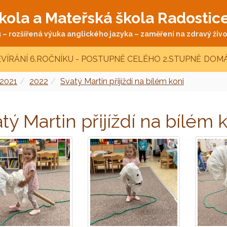
kola a Mateřská škola Radostic
– rozšířená výuka anglického jazyka – zaměření na zdravý život
VÍRÁNÍ 6.ROČNÍKU - POSTUPNĚ CELÉHO 2.STUPNĚ
DOMÁ
 2021
2022
Svatý Martin přijíždí na bílém koni
tý Martin přijíždí na bílém 