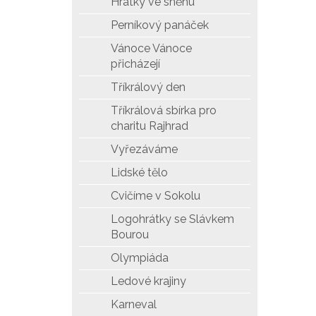
Hrátky ve sněhu
Perníkový panáček
Vánoce Vánoce
přicházejí
Tříkrálový den
Tříkrálová sbírka pro
charitu Rajhrad
Vyřezáváme
Lidské tělo
Cvičíme v Sokolu
Logohrátky se Slávkem
Bourou
Olympiáda
Ledové krajiny
Karneval