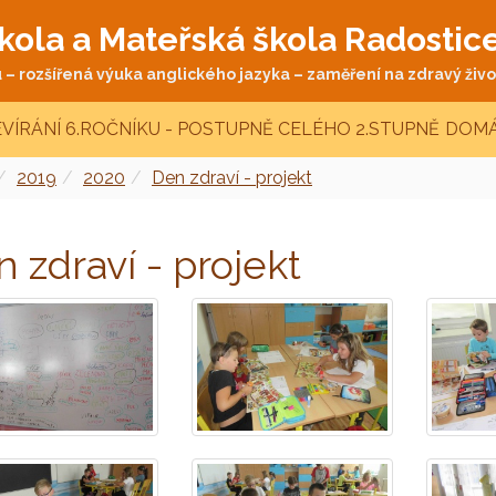
kola a Mateřská škola Radostic
– rozšířená výuka anglického jazyka – zaměření na zdravý život
VÍRÁNÍ 6.ROČNÍKU - POSTUPNĚ CELÉHO 2.STUPNĚ
DOMÁ
2019
2020
Den zdraví - projekt
 zdraví - projekt