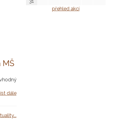
31
přehled akcí
a MŠ
 vhodný
íst dále
uality...