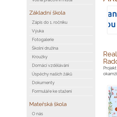
Základní škola
Zápis do 1. ročníku
Výuka
Fotogalerie
Školní družina
Real
Kroužky
Rad
Domácí vzdělávání
Projek
okamžik
Úspěchy našich žáků
Dokumenty
Formuláře ke stažení
Mateřská škola
O nás