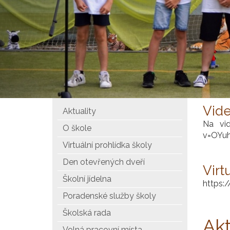
Vide
Aktuality
Na vi
O škole
v=OYu
Virtuální prohlídka školy
Den otevřených dveří
Virt
Školní jídelna
https:
Poradenské služby školy
Školská rada
Akt
Volná pracovní místa