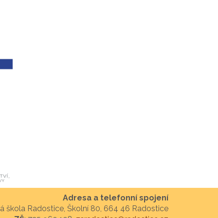
Adresa a telefonní spojení
á škola Radostice, Školní 80, 664 46 Radostice