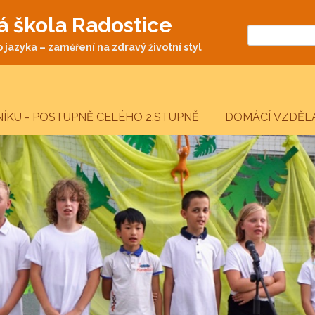
á škola Radostice
jazyka – zaměření na zdravý životní styl
NÍKU - POSTUPNĚ CELÉHO 2.STUPNĚ
DOMÁCÍ VZDĚLÁ