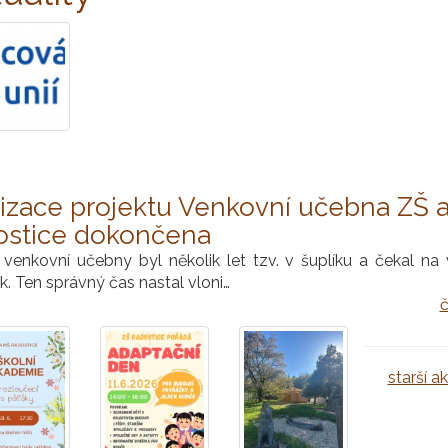
izace projektu Venkovní učebna ZŠ 
ostice dokončena
t venkovní učebny byl několik let tzv. v šuplíku a čekal na
. Ten správný čas nastal vloni…
č
starší akt