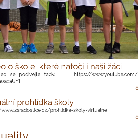
o o škole, které natočili naši žáci
deo se podivejte tady. https://www.youtube.com/
h0axaUYI
č
uální prohlídka školy
//www.zsradostice.cz/prohlidka-skoly-virtualne
č
uality