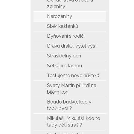
zeleniny
Narozeniny
Sběr kaštánků
Dýňování s rodiči
Draku draku, vyleť výš!
Strašidelný den
Setkání s lamou
Testujeme nové hřiště :)
Svatý Martin přijíždí na
bílém koni
Boudo budko, kdo v
tobě bydlí?
Mikuláši, Mikuláši, kdo to
tady děti straší?