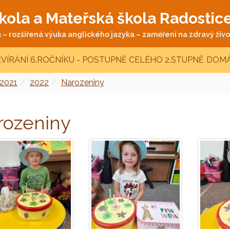
kola a Mateřská škola Radostic
– rozšířená výuka anglického jazyka – zaměření na zdravý život
VÍRÁNÍ 6.ROČNÍKU - POSTUPNĚ CELÉHO 2.STUPNĚ
DOMÁ
 2021
2022
Narozeniny
rozeniny