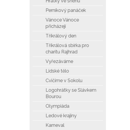
Hrátky ve sněhu
Perníkový panáček
Vánoce Vánoce
přicházejí
Tříkrálový den
Tříkrálová sbírka pro
charitu Rajhrad
Vyřezáváme
Lidské tělo
Cvičíme v Sokolu
Logohrátky se Slávkem
Bourou
Olympiáda
Ledové krajiny
Karneval