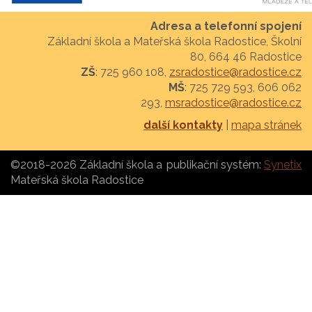
Adresa a telefonní spojení
Základní škola a Mateřská škola Radostice, Školní
80, 664 46 Radostice
ZŠ
: 725 960 108,
zsradostice@radostice.cz
MŠ
: 725 729 593, 606 062
293,
msradostice@radostice.cz
další kontakty
|
mapa stránek
©2018-2026 Základní škola a
publikační systém:
Synetix
Mateřská škola Radostice