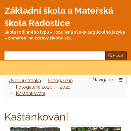
Základní škola a Mateřská
škola Radostice
Škola rodinného typu – rozšířená výuka anglického jazyka
– zaměření na zdravý životní styl
Hledat
Navigace:
Úvodní stránka
Fotogalerie
Fotogalerie 2020
2021
Kaštánkování
Kaštánkování