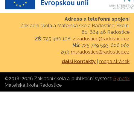
Adresa a telefonní spojení
Základní škola a Mateřská škola Radostice, Školní
80, 664 46 Radostice
ZŠ
: 725 960 108,
zsradostice@radostice.cz
MŠ
: 725 729 593, 606 062
293,
msradostice@radostice.cz
další kontakty
|
mapa stránek
©2018-2026 Základní škola a
publikační systém:
Synetix
Mateřská škola Radostice