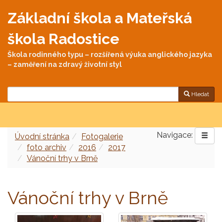
Základní škola a Mateřská
škola Radostice
Škola rodinného typu – rozšířená výuka anglického jazyka
– zaměření na zdravý životní styl
Hledat
Navigace:
Úvodní stránka
Fotogalerie
foto archiv
2016
2017
Vánoční trhy v Brně
Vánoční trhy v Brně