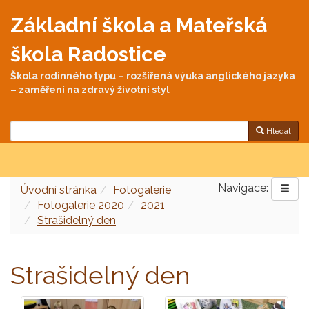
Základní škola a Mateřská
škola Radostice
Škola rodinného typu – rozšířená výuka anglického jazyka
– zaměření na zdravý životní styl
Hledat
Navigace:
Úvodní stránka
Fotogalerie
Fotogalerie 2020
2021
Strašidelný den
Strašidelný den