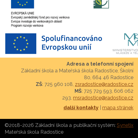
Adresa a telefonní spojení
Základní škola a Mateřská škola Radostice, Školní
80, 664 46 Radostice
ZŠ
: 725 960 108,
zsradostice@radostice.cz
MŠ
: 725 729 593, 606 062
293,
msradostice@radostice.cz
další kontakty
|
mapa stránek
©2018-2026 Základní škola a
publikační systém:
Synetix
Mateřská škola Radostice