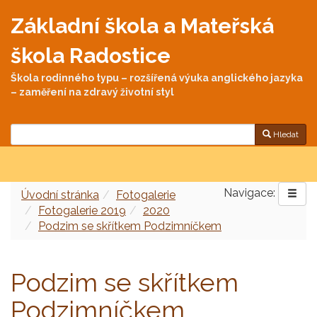
Základní škola a Mateřská
škola Radostice
Škola rodinného typu – rozšířená výuka anglického jazyka
– zaměření na zdravý životní styl
Hledat
Navigace:
Úvodní stránka
Fotogalerie
Fotogalerie 2019
2020
Podzim se skřítkem Podzimníčkem
Podzim se skřítkem
Podzimníčkem