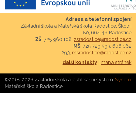
Adresa a telefonní spojení
Základní škola a Mateřská škola Radostice, Školní
80, 664 46 Radostice
ZŠ
: 725 960 108,
zsradostice@radostice.cz
MŠ
: 725 729 593, 606 062
293,
msradostice@radostice.cz
další kontakty
|
mapa stránek
©2018-2026 Základní škola a
publikační systém:
Synetix
Mateřská škola Radostice