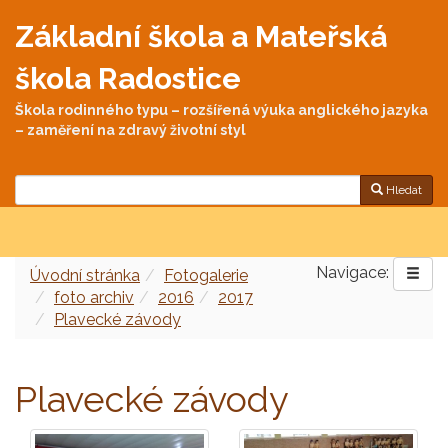
Základní škola a Mateřská
škola Radostice
Škola rodinného typu – rozšířená výuka anglického jazyka
– zaměření na zdravý životní styl
Hledat
Navigace:
Úvodní stránka
Fotogalerie
foto archiv
2016
2017
Plavecké závody
Plavecké závody