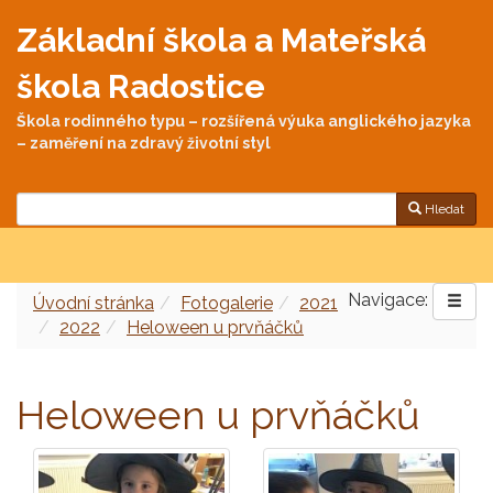
Základní škola a Mateřská
škola Radostice
Škola rodinného typu – rozšířená výuka anglického jazyka
– zaměření na zdravý životní styl
Hledat
Navigace:
Úvodní stránka
Fotogalerie
2021
2022
Heloween u prvňáčků
Heloween u prvňáčků