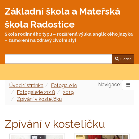
Základní škola a Mateřská
škola Radostice
Škola rodinného typu – rozšířená výuka anglického jazyka
– zaměření na zdravý životní styl
Hledat
Navigace:
Úvodní stránka
Fotogalerie
Fotogalerie 2018
2019
Zpívání v kostelíčku
Zpívání v kostelíčku