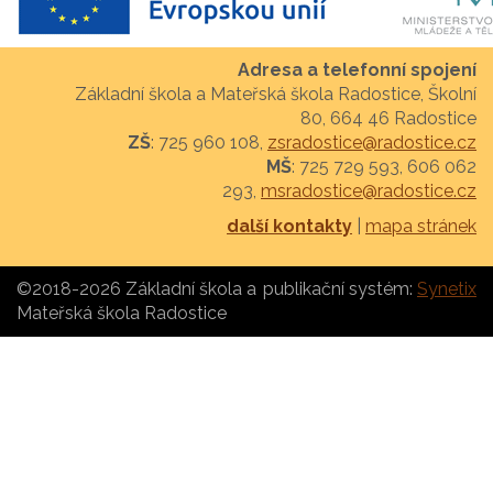
Adresa a telefonní spojení
Základní škola a Mateřská škola Radostice, Školní
80, 664 46 Radostice
ZŠ
: 725 960 108,
zsradostice@radostice.cz
MŠ
: 725 729 593, 606 062
293,
msradostice@radostice.cz
další kontakty
|
mapa stránek
©2018-2026 Základní škola a
publikační systém:
Synetix
Mateřská škola Radostice