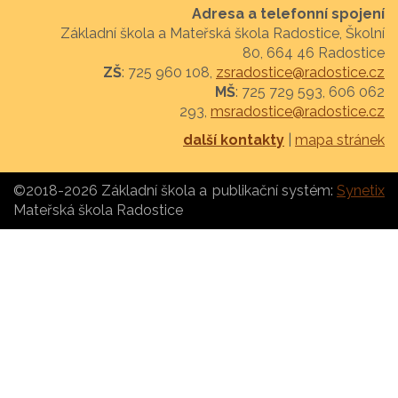
Adresa a telefonní spojení
Základní škola a Mateřská škola Radostice, Školní
80, 664 46 Radostice
ZŠ
: 725 960 108,
zsradostice@radostice.cz
MŠ
: 725 729 593, 606 062
293,
msradostice@radostice.cz
další kontakty
|
mapa stránek
©2018-2026 Základní škola a
publikační systém:
Synetix
Mateřská škola Radostice