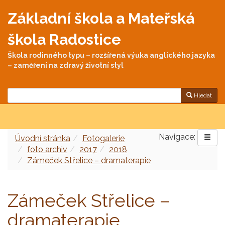
Základní škola a Mateřská
škola Radostice
Škola rodinného typu – rozšířená výuka anglického jazyka
– zaměření na zdravý životní styl
Hledat
Navigace:
Úvodní stránka
Fotogalerie
foto archiv
2017
2018
Zámeček Střelice – dramaterapie
Zámeček Střelice –
dramaterapie