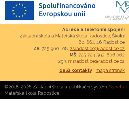
Adresa a telefonní spojení
Základní škola a Mateřská škola Radostice, Školní
80, 664 46 Radostice
ZŠ
: 725 960 108,
zsradostice@radostice.cz
MŠ
: 725 729 593, 606 062
293,
msradostice@radostice.cz
další kontakty
|
mapa stránek
©2018-2026 Základní škola a
publikační systém:
Synetix
Mateřská škola Radostice