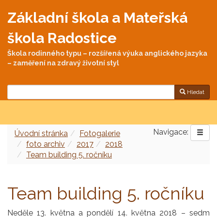
Základní škola a Mateřská
škola Radostice
Škola rodinného typu – rozšířená výuka anglického jazyka
– zaměření na zdravý životní styl
Hledat
Navigace:
Úvodní stránka
Fotogalerie
foto archiv
2017
2018
Team building 5. ročníku
Team building 5. ročníku
Neděle 13. května a pondělí 14. května 2018 – sedm