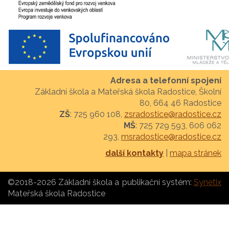
Adresa a telefonní spojení
Základní škola a Mateřská škola Radostice, Školní
80, 664 46 Radostice
ZŠ
: 725 960 108,
zsradostice@radostice.cz
MŠ
: 725 729 593, 606 062
293,
msradostice@radostice.cz
další kontakty
|
mapa stránek
©2018-2026 Základní škola a
publikační systém:
Synetix
Mateřská škola Radostice