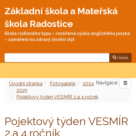
Základní škola a Mateřská
škola Radostice
Škola rodinného typu – rozšířená výuka anglického jazyka
– zaměření na zdravý životní styl
Hledat
Navigace:
Úvodní stránka
Fotogalerie
2024
2025
Pojektový týden VESMÍR 2.a 4.ročník
Pojektový týden VESMÍR
2.a 4.ročník