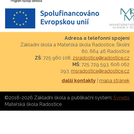
Adresa a telefonní spojení
Základní škola a Mateřská škola Radostice, Školní
80, 664 46 Radostice
ZŠ
: 725 960 108,
zsradostice@radostice.cz
MŠ
: 725 729 593, 606 062
293,
msradostice@radostice.cz
další kontakty
|
mapa stránek
©2018-2026 Základní škola a
publikační systém:
Synetix
Mateřská škola Radostice