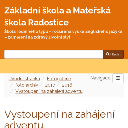
Základní škola a Mateřská
škola Radostice
Škola rodinného typu – rozšířená výuka anglického jazyka
– zaměření na zdravý životní styl
Hledat
Navigace:
Úvodní stránka
Fotogalerie
foto archiv
2017
2018
Vystoupení na zahájení adventu
Vystoupení na zahájení
adventu