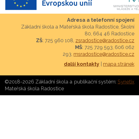
Adresa a telefonní spojení
Základní škola a Mateřská škola Radostice, Školní
80, 664 46 Radostice
ZŠ
: 725 960 108,
zsradostice@radostice.cz
MŠ
: 725 729 593, 606 062
293,
msradostice@radostice.cz
další kontakty
|
mapa stránek
©2018-2026 Základní škola a
publikační systém:
Synetix
Mateřská škola Radostice