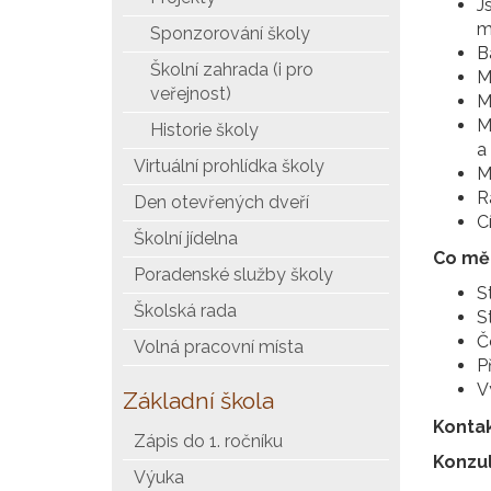
J
m
Sponzorování školy
B
Školní zahrada (i pro
M
veřejnost)
Mi
M
Historie školy
a
Virtuální prohlídka školy
M
R
Den otevřených dveří
C
Školní jídelna
Co mě 
Poradenské služby školy
S
Školská rada
S
Č
Volná pracovní místa
P
V
Základní škola
Konta
Zápis do 1. ročníku
Konzul
Výuka