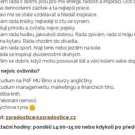
sem ráda s dětmi, jsou pro mě energií, radostí a inspirací. Učit d
ě dennodenní zážitek a ta nejlepší práce.
aví mě se stále vzdělávat a hledat inspirace.
ám ráda knížky, nejraději si čtu se synem.
luji přírodu a zvířata, nejvíc pejsky.
ám ráda hudbu, jakoukoli dobrou. Ráda zpívám, ráda si hraju n
 na kytaru. Ráda chodím do divadla.
ám ráda sport, hraji tenis nebo jezdím na kole.
áda se inspiruji zkušenostmi druhých.
ítím se dobře, když mohu posouvat lidi a věci kolem sebe d
nejvíc ovlivnilo?
tudium na PdF MU Brno a kurzy angličtiny.
tudium managementu, marketingu a finančních trhů.
etba knih.
řekonání nemoci.
ýchova syna.
kt:
zsradostice@zsradostice.cz
tační hodiny: pondělí 14:00–15:00 nebo kdykoli po pře