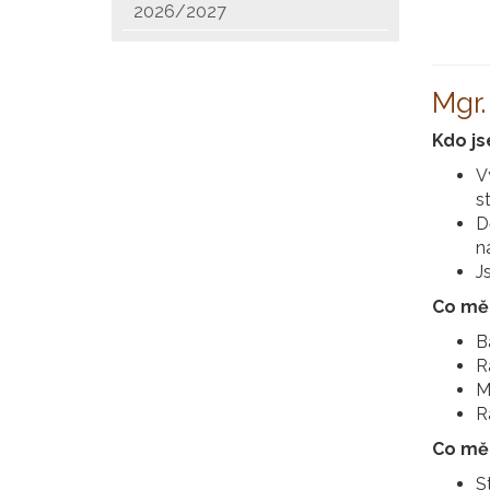
2026/2027
Mgr.
Kdo j
V
s
D
n
J
Co mě 
B
Rá
M
R
Co mě 
S