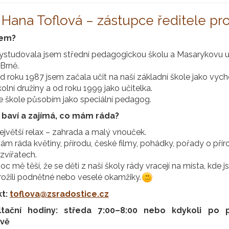
 Hana Toflová – zástupce ředitele pr
sem?
ystudovala jsem střední pedagogickou školu a Masarykovu un
 Brně.
d roku 1987 jsem začala učit na naší základní škole jako vyc
kolní družiny a od roku 1999 jako učitelka.
e škole působím jako speciální pedagog.
baví a zajímá, co mám ráda?
ejvětší relax – zahrada a malý vnouček.
ám ráda květiny, přírodu, české filmy, pohádky, pořady o přír
 zvířatech.
oc mě těší, že se děti z naší školy rády vracejí na místa, kde 
rožili podnětné nebo veselé okamžiky.
kt:
toflova@zsradostice.cz
ltační hodiny: středa 7:00–8:00 nebo kdykoli po 
vě