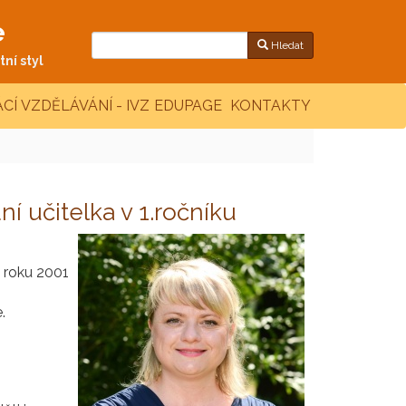
e
Hledat
ní styl
CÍ VZDĚLÁVÁNÍ - IVZ
EDUPAGE
KONTAKTY
ní učitelka v 1.ročníku
d roku 2001
.