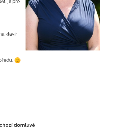
ěti je pro
a klavír
opředu.
dchozí domluvě