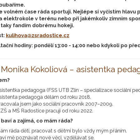
oubaříme.
e volném čase ráda sportuji. Nejlépe si vyčistím hlavu př
a elektrokole v terénu nebo při jakémkoliv zimním spor
 taky fandím dobrému hokeji.
kt:
kulihova@zsradostice.cz
tační hodiny: pondělí 13:00 - 14:00 nebo kdykoli po př
 Monika Kokoliová – asistentka pedag
sem?
sistentka pedagoga (FSS UTB Zlín – specializace sociální pe
sistenta pedagoga dělám od roku 2018.
racovala jsem jako sociální pracovník 2007–2009.
 ZŠ a MŠ Radostice pracuji od roku 2022.
baví a zajímá, co mám ráda?
ám ráda děti, pracovat s dětmi bylo vždy mým přáním.
aví mě poznávat nové věci, vzdělávat se.