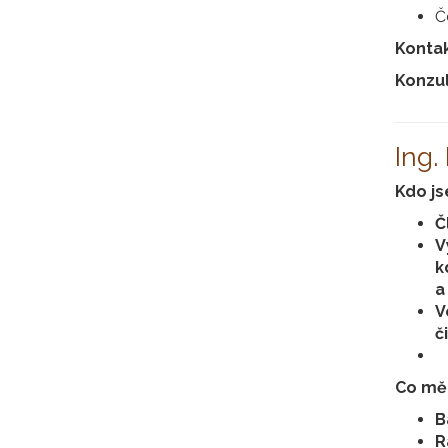
Č
Konta
Konzul
Ing.
Kdo j
Č
V
k
a
V
č
Co mě
B
R