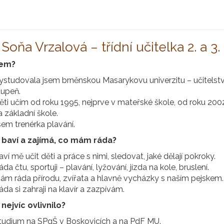
 Soňa Vrzalová – třídní učitelka 2. a 3.
sem?
ystudovala jsem brněnskou Masarykovu univerzitu – učitelství
tupeň.
ěti učím od roku 1995, nejprve v mateřské škole, od roku 200
a základní škole.
sem trenérka plavání.
baví a zajímá, co mám ráda?
aví mě učit děti a práce s nimi, sledovat, jaké dělají pokroky.
da čtu, sportuji – plavání, lyžování, jízda na kole, bruslení.
ám ráda přírodu, zvířata a hlavně vycházky s naším pejskem.
áda si zahraji na klavír a zazpívám.
nejvíc ovlivnilo?
tudium na SPgŠ v Boskovicích a na PdF MU.