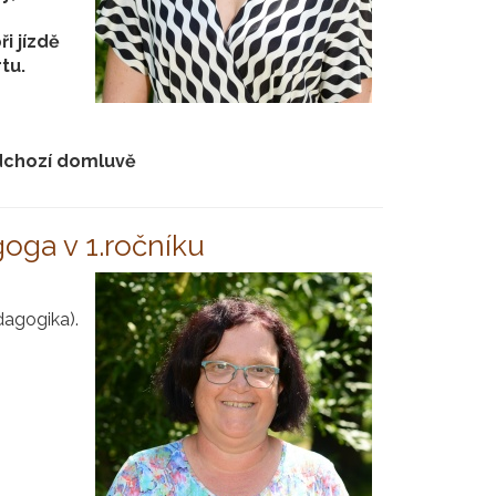
i jízdě
tu.
edchozí domluvě
oga v 1.ročníku
dagogika).