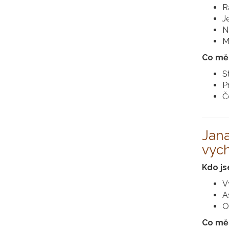
R
J
N
M
Co mě 
S
P
Č
Jana
vych
Kdo j
V
A
O
Co mě 