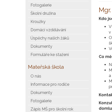
Fotogalerie
Mgr.
Školní družina
Kdo j
Kroužky
V
Domácí vzdělávání
v
O
Úspěchy našich žáků
š
Dokumenty
V
Formuláře ke stažení
Co mě 
N
Mateřská škola
M
a
O nás
M
Informace pro rodiče
p
Dokumenty
Konta
Fotogalerie
Konzu
domlu
Zápis MŠ pro školní rok