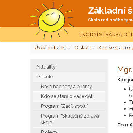
Základní š
Škola rodinného typu 
ÚVODNÍ STRÁNKA
OTE
Úvodní stránka
O škole
Kdo se stará o 
Aktuality
Mgr.
O škole
Kdo j
Naše hodnoty a priority
U
(
Kdo se stará o vaše děti
T
Program "Začít spolu"
F
Ř
Program "Skutečně zdravá
škola"
Co mě 
Projekty