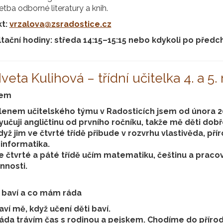
etba odborné literatury a knih.
kt:
vrzalova@zsradostice.cz
tační hodiny: středa 14:15–15:15 nebo kdykoli po před
 Iveta Kulihová – třídní učitelka 4. a 5.
sem
lenem učitelského týmu v Radosticích jsem od února 2
yučuji angličtinu od prvního ročníku, takže mě děti dobře
dyž jim ve čtvrté třídě přibude v rozvrhu vlastivěda, př
 informatika.
e čtvrté a páté třídě učím matematiku, češtinu a praco
innosti.
 baví a co mám ráda
aví mě, když učení děti baví.
áda trávím čas s rodinou a pejskem. Chodíme do přírod