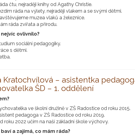
áda čtu, nejraději knihy od Agathy Christie.
ezdím ráda na výlety, nejraději vlakem a se svými dětmi.
avštěvujeme muzea vlaků a železnice.
ám ráda zvířata a přírodu.
nejvíc ovlivnilo?
tudium sociální pedagogiky.
ráce s dětmi.
etba.
 Kratochvílová – asistentka pedagoga 
ovatelka ŠD – 1. oddělení
sem?
ychovatelka ve školní družině v ZŠ Radostice od roku 2015.
sistent pedagoga v ZŠ Radostice od roku 2019.
d roku 2022 učím na naší základní škole výchovy.
baví a zajímá, co mám ráda?