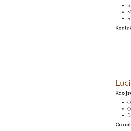
R
M
R
Konta
Luci
Kdo j
O
O
D
Co mě 