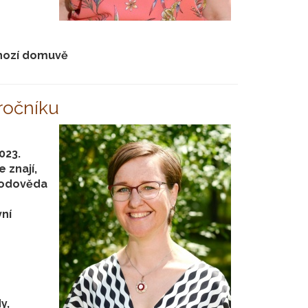
chozí domuvě
 ročníku
023.
 znají,
írodověda
vní
y,