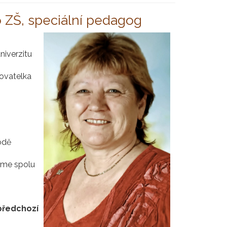
o ZŠ, speciální pedagog
iverzitu
hovatelka
odě
jsme spolu
předchozí