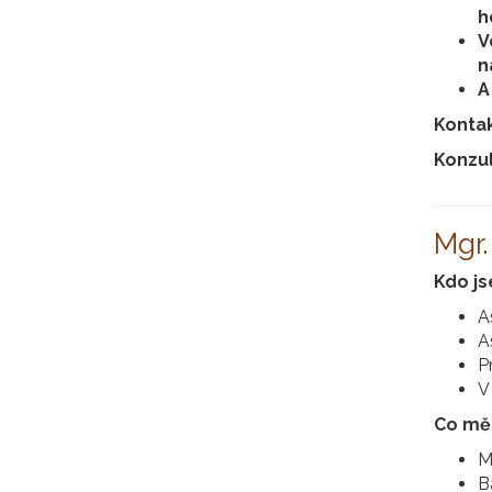
h
V
n
A
Konta
Konzul
Mgr.
Kdo j
A
A
P
V
Co mě 
M
B