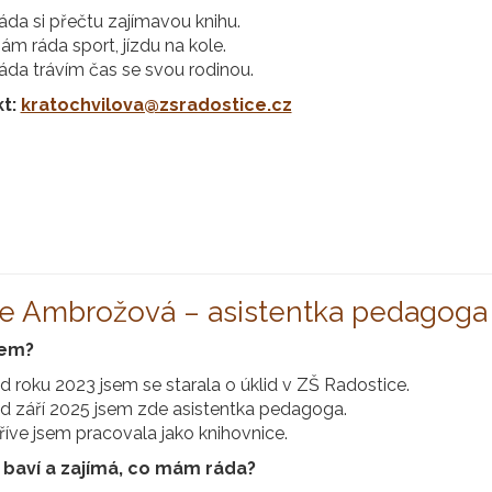
áda si přečtu zajímavou knihu.
ám ráda sport, jízdu na kole.
áda trávím čas se svou rodinou.
kt:
kratochvilova@zsradostice.cz
e Ambrožová – asistentka pedagoga v
sem?
d roku 2023 jsem se starala o úklid v ZŠ Radostice.
d září 2025 jsem zde asistentka pedagoga.
říve jsem pracovala jako knihovnice.
baví a zajímá, co mám ráda?